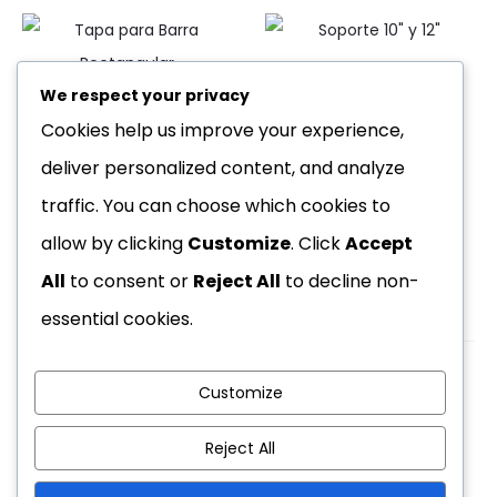
Soporte 10″ y 12″
We respect your privacy
Tapa para Barra
Cookies help us improve your experience,
Rectangular
deliver personalized content, and analyze
traffic. You can choose which cookies to
allow by clicking
Customize
. Click
Accept
All
to consent or
Reject All
to decline non-
essential cookies.
Customize
Copyright © 2026
Reject All
Nosotros