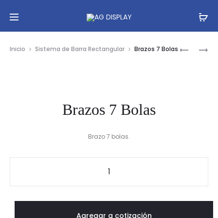
Prod
BRAZO
BRAZOS
Inicio
Sistema de Barra Rectangular
Brazos 7 Bolas
RECTANG
CUADRA
navig
Brazos 7 Bolas
Brazo 7 bolas.
Brazos
7
Bolas
cantidad
Agregar a cotización