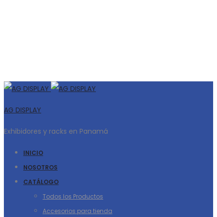
AG DISPLAY
Exhibidores y racks en Panamá
INICIO
NOSOTROS
CATÁLOGO
Todos los Productos
Accesorios para tienda