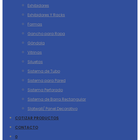
Exhibidores
Exhibidores Y Racks
Formas
Gancho para Ropa
Góndola
Vitrinas
Siluetas
Sistema de Tubo
Sistema para Pared
Sistema Perforado
Sistema de Barra Rectangular
Slatwall/ Panel Decorativo
COTIZAR PRODUCTOS
CONTACTO
0