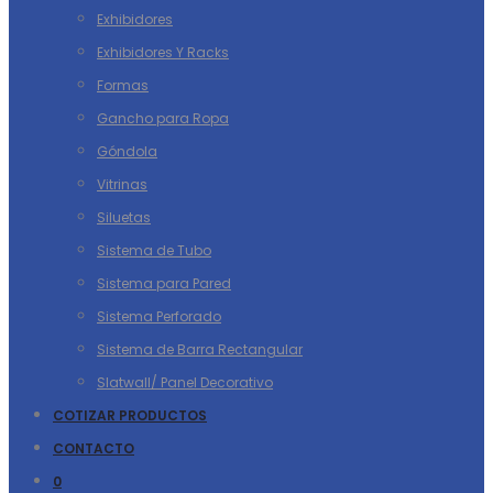
Exhibidores
Exhibidores Y Racks
Formas
Gancho para Ropa
Góndola
Vitrinas
Siluetas
Sistema de Tubo
Sistema para Pared
Sistema Perforado
Sistema de Barra Rectangular
Slatwall/ Panel Decorativo
COTIZAR PRODUCTOS
CONTACTO
0