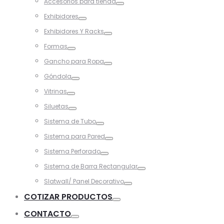
Accesorios para tienda
Toggle
Exhibidores
Toggle
Exhibidores Y Racks
Toggle
Formas
Toggle
Gancho para Ropa
Toggle
Góndola
Toggle
Vitrinas
Toggle
Siluetas
Toggle
Sistema de Tubo
Toggle
Sistema para Pared
Toggle
Sistema Perforado
Toggle
Sistema de Barra Rectangular
Toggle
Slatwall/ Panel Decorativo
Toggle
COTIZAR PRODUCTOS
Toggle
CONTACTO
Toggle