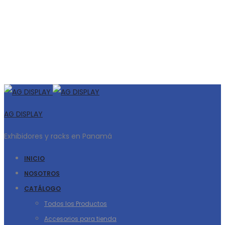
AG DISPLAY
Exhibidores y racks en Panamá
INICIO
NOSOTROS
CATÁLOGO
Todos los Productos
Accesorios para tienda