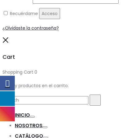
Recuérdame
Acceso
¿Olvidaste la contraseña?
Close
Cart
Shopping Cart
0
No hay productos en el carrito.
Search
Search
for:
INICIO
Toggle
NOSOTROS
Toggle
CATÁLOGO