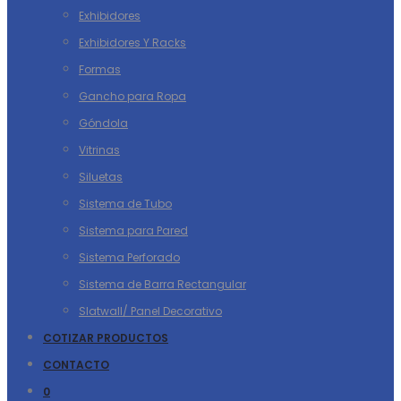
Exhibidores
Exhibidores Y Racks
Formas
Gancho para Ropa
Góndola
Vitrinas
Siluetas
Sistema de Tubo
Sistema para Pared
Sistema Perforado
Sistema de Barra Rectangular
Slatwall/ Panel Decorativo
COTIZAR PRODUCTOS
CONTACTO
0