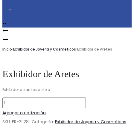
Search
Product
Exhibidor
navigation
Exhiboidor
de
de
Inicio
Collar
Exhibidor de Joyeria y Cosmeticos
Exhibidor de Aretes
Pulsera
Exhibidor de Aretes
Exhibidor de aretes de tela.
Exhibidor
de
Agregar a cotización
Aretes
SKU:
ER-21128L
Categoría:
Exhibidor de Joyeria y Cosmeticos
cantidad