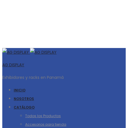
AG DISPLAY
Exhibidores y racks en Panamá
INICIO
NOSOTROS
CATÁLOGO
Todos los Productos
Accesorios para tienda