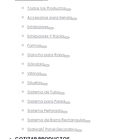
Toggle
Todos los Productos
Toggle
Accesorios para tienda
Toggle
Exhibidores
Toggle
Exhibidores Y Racks
Toggle
Formas
Toggle
Gancho para Ropa
Toggle
Góndola
Toggle
Vitrinas
Toggle
Siluetas
Toggle
Sistema de Tubo
Toggle
Sistema para Pared
Toggle
Sistema Perforado
Toggle
Sistema de Barra Rectangular
Toggle
Slatwall/ Panel Decorativo
Toggle
COTIZAR PRODUCTOS