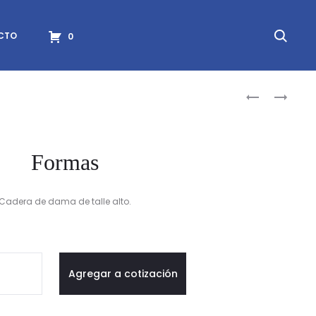
Searc
CTO
0
Produc
FORMAS
FORMAS
naviga
Formas
Cadera de dama de talle alto.
mas
Agregar a cotización
idad