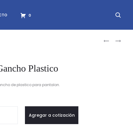
Searc
CTO
0
Produc
GANCHO
GANCHO
DE
DE
naviga
PLASTICO
PLASTICO
DE
Gancho Plastico
CONJUNTO
ncho de plastico para pantalon.
cho
Agregar a cotización
tico
idad