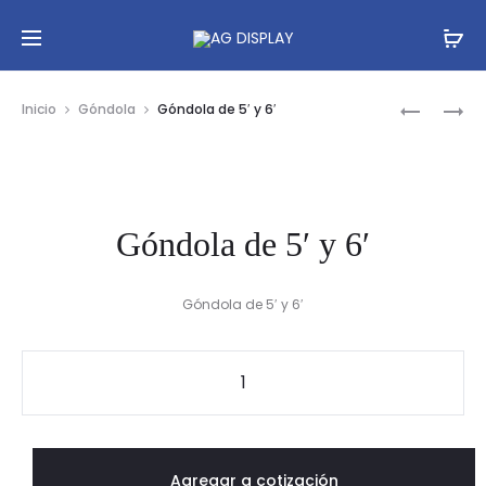
Prod
GÓNDOL
GÓNDOL
Inicio
Góndola
Góndola de 5′ y 6′
DE
DE
navig
105CM
5′
Góndola de 5′ y 6′
Góndola de 5′ y 6′
Góndola
de
5'
y
Agregar a cotización