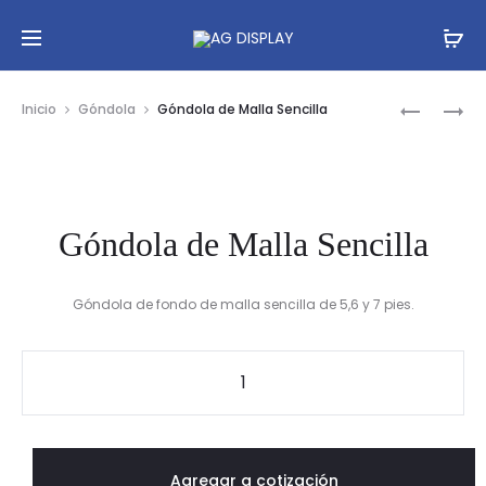
Prod
GÓNDOL
GÓNDOL
Inicio
Góndola
Góndola de Malla Sencilla
DE
DOBLE
navig
6
DE
PIE
MALLA
DE
Góndola de Malla Sencilla
FONDO
PERFORA
Góndola de fondo de malla sencilla de 5,6 y 7 pies.
Góndola
de
Malla
Sencilla
Agregar a cotización