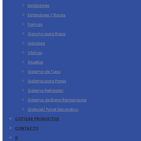
Exhibidores
Exhibidores Y Racks
Formas
Gancho para Ropa
Góndola
Vitrinas
Siluetas
Sistema de Tubo
Sistema para Pared
Sistema Perforado
Sistema de Barra Rectangular
Slatwall/ Panel Decorativo
COTIZAR PRODUCTOS
CONTACTO
0