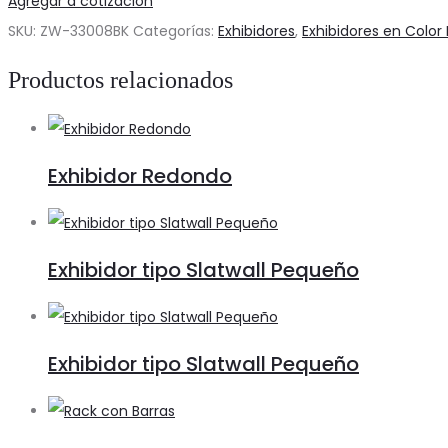
Agregar a cotización
2
SKU:
ZW-33008BK
Categorías:
Exhibidores
,
Exhibidores en Color
Mesas
Productos relacionados
cantidad
Exhibidor Redondo
Exhibidor tipo Slatwall Pequeño
Exhibidor tipo Slatwall Pequeño