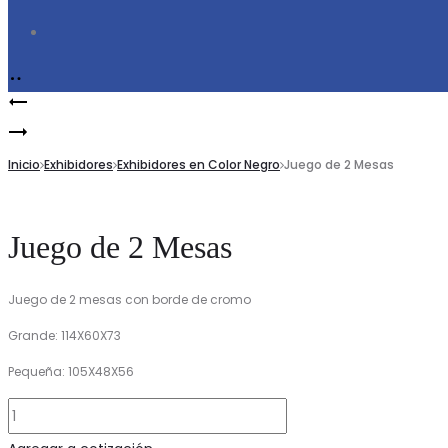
Search
Product
Rack
navigation
Vitrina
Tubular
para
Inicio
Exhibidores
Exhibidores en Color Negro
Juego de 2 Mesas
Caja
Juego de 2 Mesas
Juego de 2 mesas con borde de cromo
Grande: 114X60X73
Pequeña: 105X48X56
Juego
de