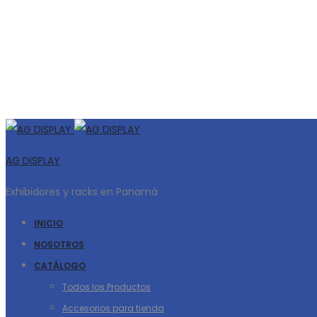
AG DISPLAY
Exhibidores y racks en Panamá
INICIO
NOSOTROS
CATÁLOGO
Todos los Productos
Accesorios para tienda