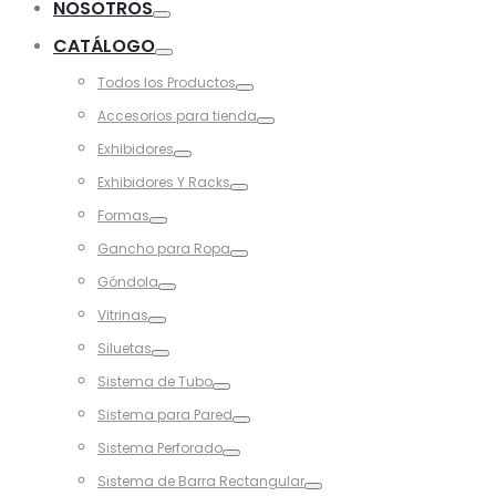
NOSOTROS
Toggle
CATÁLOGO
Toggle
Todos los Productos
Toggle
Accesorios para tienda
Toggle
Exhibidores
Toggle
Exhibidores Y Racks
Toggle
Formas
Toggle
Gancho para Ropa
Toggle
Góndola
Toggle
Vitrinas
Toggle
Siluetas
Toggle
Sistema de Tubo
Toggle
Sistema para Pared
Toggle
Sistema Perforado
Toggle
Sistema de Barra Rectangular