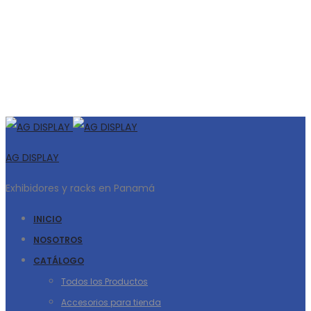
AG DISPLAY
Exhibidores y racks en Panamá
INICIO
NOSOTROS
CATÁLOGO
Todos los Productos
Accesorios para tienda