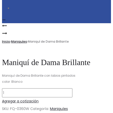
Search
Product
Maniquí
navigation
Maniquí
de
de
Inicio
Dama
Maniquíes
Maniquí de Dama Brillante
Dama
Brillante
Brillante
Maniquí de Dama Brillante
Maniquí de Dama Brillante con labios pintados
color: Blanco
Maniquí
de
Agregar a cotización
Dama
SKU:
FQ-0360W
Categoría:
Maniquíes