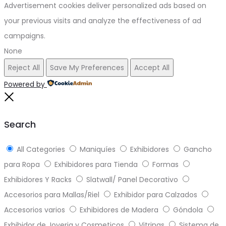
Advertisement cookies deliver personalized ads based on
your previous visits and analyze the effectiveness of ad
campaigns.
None
Reject All
Save My Preferences
Accept All
Powered by
Close
Search
All Categories
Maniquíes
Exhibidores
Gancho
para Ropa
Exhibidores para Tienda
Formas
Exhibidores Y Racks
Slatwall/ Panel Decorativo
Accesorios para Mallas/Riel
Exhibidor para Calzados
Accesorios varios
Exhibidores de Madera
Góndola
Exhibidor de Joyeria y Cosmeticos
Vitrinas
Sistema de