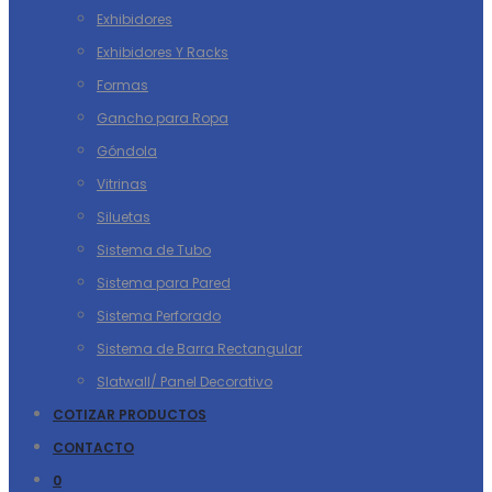
Exhibidores
Exhibidores Y Racks
Formas
Gancho para Ropa
Góndola
Vitrinas
Siluetas
Sistema de Tubo
Sistema para Pared
Sistema Perforado
Sistema de Barra Rectangular
Slatwall/ Panel Decorativo
COTIZAR PRODUCTOS
CONTACTO
0