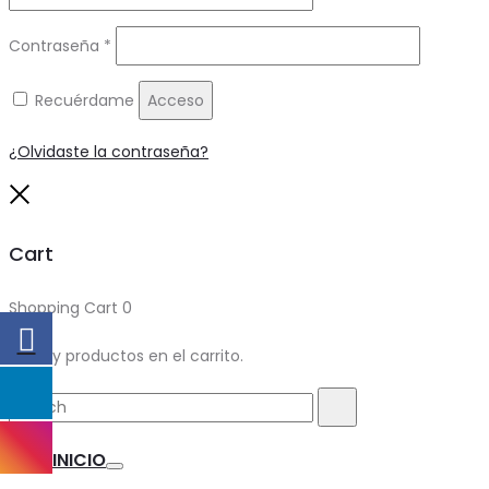
Obligatorio
Contraseña
*
Recuérdame
Acceso
¿Olvidaste la contraseña?
Close
Cart
Shopping Cart
0
No hay productos en el carrito.
Search
Search
for:
INICIO
Toggle