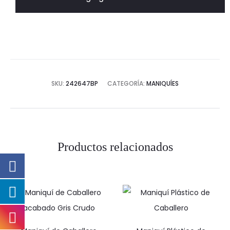
cantidad
SKU:
242647BP
CATEGORÍA:
MANIQUÍES
Productos relacionados