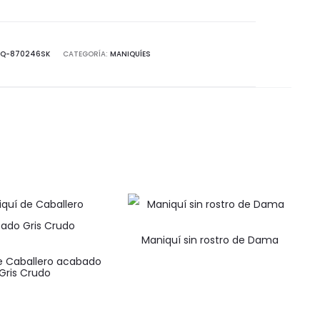
idad
Q-870246SK
CATEGORÍA:
MANIQUÍES
Maniquí sin rostro de Dama
e Caballero acabado
Gris Crudo