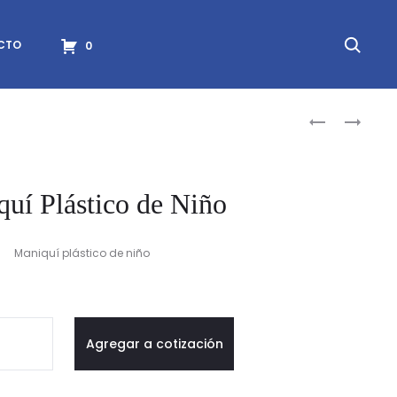
Searc
CTO
0
Produc
MANIQUÍ
MANIQUÍ
PLÁSTICO
PLÁSTICO
naviga
DE
DE
NIÑO
NIÑO
uí Plástico de Niño
Maniquí plástico de niño
quí
Agregar a cotización
tico