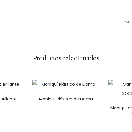
Niño
cant
SKU:
Productos relacionados
rillante
Maniquí Plástico de Dama
Maniquí d