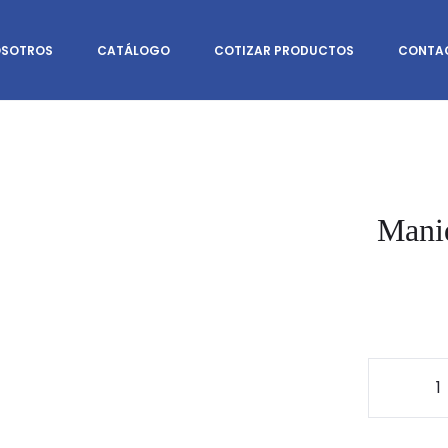
SOTROS
CATÁLOGO
COTIZAR PRODUCTOS
CONTA
Maniq
Mani
Plás
de