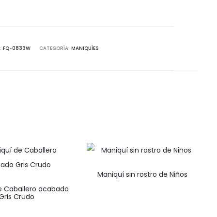
ro
llero
idad
:
FQ-0833W
CATEGORÍA:
MANIQUÍES
Maniquí sin rostro de Niños
e Caballero acabado
Gris Crudo