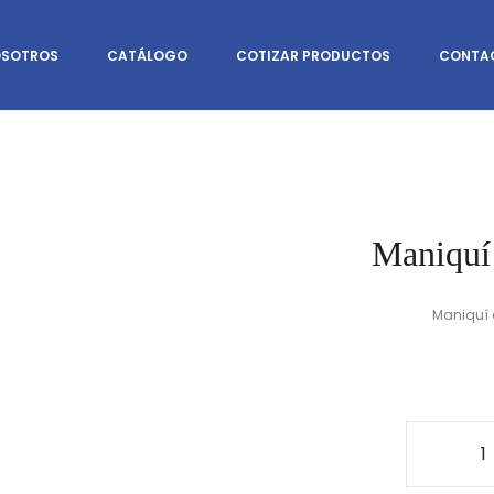
SOTROS
CATÁLOGO
COTIZAR PRODUCTOS
CONTA
Maniquí 
Maniquí d
Mani
sin