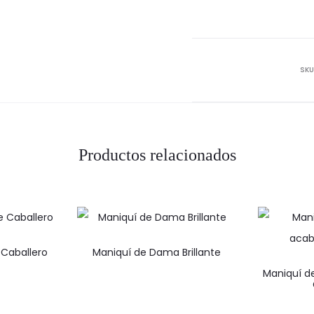
rost
de
Caba
cant
SKU
Productos relacionados
 Caballero
Maniquí de Dama Brillante
Maniquí d