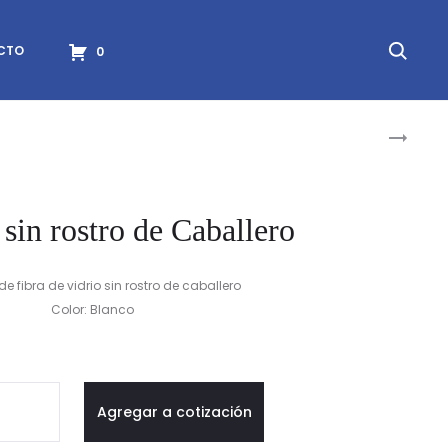
Searc
CTO
0
Prod
MANIQUÍ
SIN
navig
ROSTRO
DE
sin rostro de Caballero
DAMA
e fibra de vidrio sin rostro de caballero
Color: Blanco
quí
Agregar a cotización