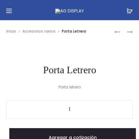
Prod
MARCO
PEDESTA
Inicio
Accesorios varios
Porta Letrero
PARA
PARA
navig
ANUNCIO
PORTA
ANUNCIO
Porta Letrero
Porta letrero
Porta
Letrero
cantidad
Agregar a cotización