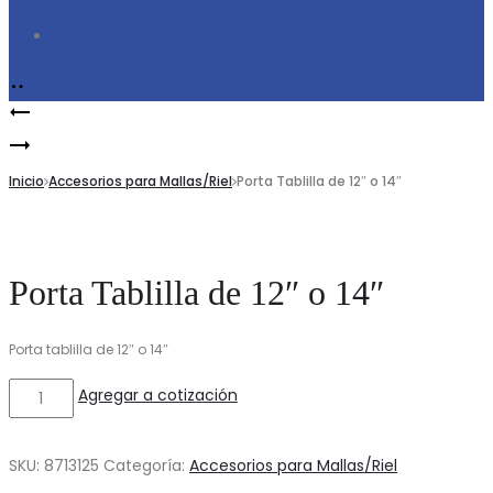
Search
Product
Porta
navigation
Porta
Tablilla
Tablilla
Inicio
de
Accesorios para Mallas/Riel
Porta Tablilla de 12″ o 14″
de
12″
12″
o
14″
14″
Porta Tablilla de 12″ o 14″
o
16″
Porta tablilla de 12″ o 14″
Porta
Agregar a cotización
Tablilla
de
SKU:
8713125
Categoría:
Accesorios para Mallas/Riel