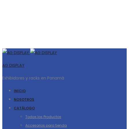
AG DISPLAY
Exhibidores y racks en Panamá
INICIO
NOSOTROS
CATÁLOGO
Todos los Productos
Accesorios para tienda