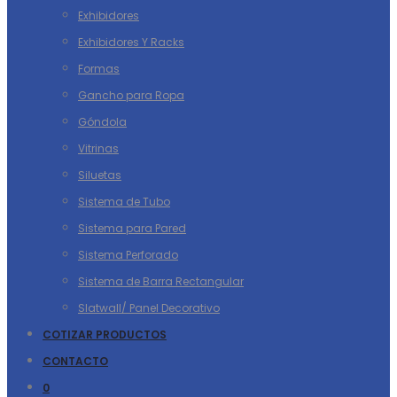
Exhibidores
Exhibidores Y Racks
Formas
Gancho para Ropa
Góndola
Vitrinas
Siluetas
Sistema de Tubo
Sistema para Pared
Sistema Perforado
Sistema de Barra Rectangular
Slatwall/ Panel Decorativo
COTIZAR PRODUCTOS
CONTACTO
0