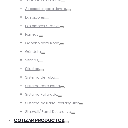
Todos los Productos
Toggle
Accesorios para tienda
Toggle
Exhibidores
Toggle
Exhibidores Y Racks
Toggle
Formas
Toggle
Gancho para Ropa
Toggle
Góndola
Toggle
Vitrinas
Toggle
Siluetas
Toggle
Sistema de Tubo
Toggle
Sistema para Pared
Toggle
Sistema Perforado
Toggle
Sistema de Barra Rectangular
Toggle
Slatwall/ Panel Decorativo
Toggle
COTIZAR PRODUCTOS
Toggle