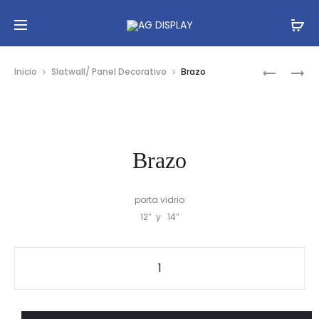
Prod
BRAZO
GANCHO
Inicio
Slatwall/ Panel Decorativo
Brazo
DE
navig
SEGURID
Brazo
porta vidrio
12″ y 14″
Brazo
cantidad