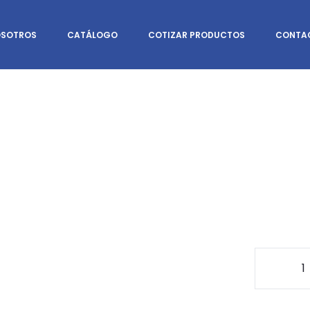
SOTROS
CATÁLOGO
COTIZAR PRODUCTOS
CONTA
Rack
de
Barr