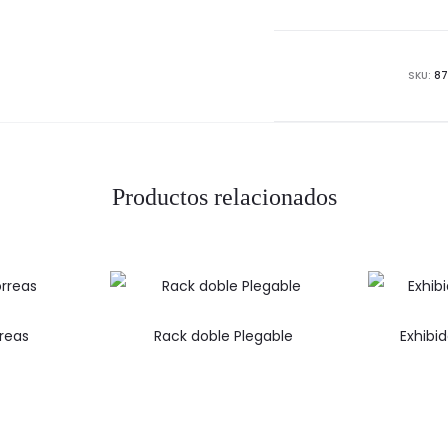
cant
SKU:
87
Productos relacionados
reas
Rack doble Plegable
Exhibi