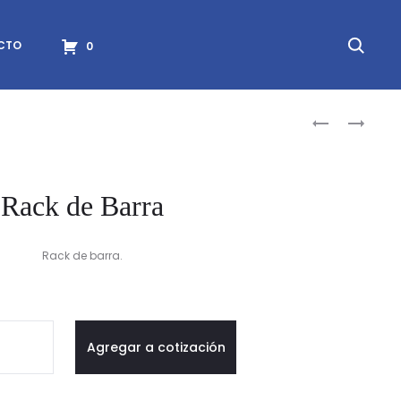
Searc
CTO
0
Produc
RACK
RACK
DE
DE
naviga
BARRA
BARRA
CON
Rack de Barra
RUEDAS
Rack de barra.
Agregar a cotización
a