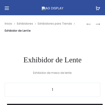
Prod
EXHIBIDO
EXHIBIDO
Inicio
Exhibidores
Exhibidores para Tienda
DE
DE
navig
Exhibidor de Lente
LENTE
FLORES
Exhibidor de Lente
Exhibidor de mesa de lente.
Exhibidor
de
Lente