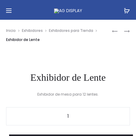
Prod
RACK
EXHIBIDO
Inicio
Exhibidores
Exhibidores para Tienda
DE
DE
navig
Exhibidor de Lente
12
LENTE
BARRAS
Exhibidor de Lente
Exhibidor de mesa para 12 lentes.
Exhibidor
de
Lente