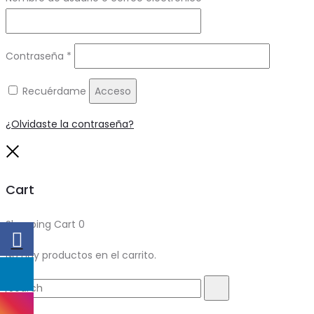
Obligatorio
Contraseña
*
Recuérdame
Acceso
¿Olvidaste la contraseña?
Close
Cart
Shopping Cart
0
No hay productos en el carrito.
Search
Search
for: