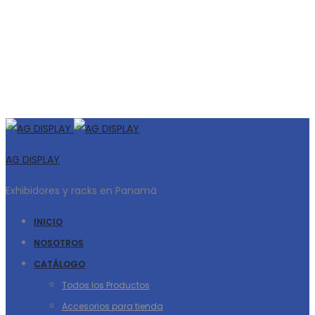
AG DISPLAY
Exhibidores y racks en Panamá
INICIO
NOSOTROS
CATÁLOGO
Todos los Productos
Accesorios para tienda