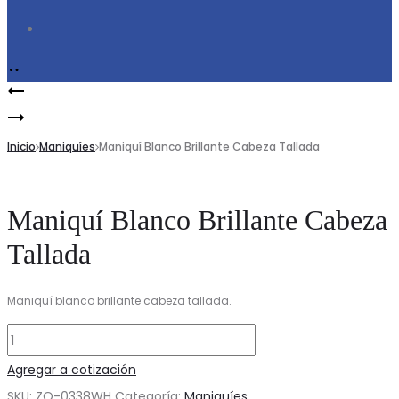
Search
Product
Maniquí
navigation
Maniquí
Blanco
sin
Inicio
Mate
Maniquíes
Maniquí Blanco Brillante Cabeza Tallada
Rostro
de
Maniquí Blanco Brillante Cabeza
Caballero
Tallada
Maniquí blanco brillante cabeza tallada.
Maniquí
Blanco
Agregar a cotización
Brillante
SKU:
ZQ-0338WH
Categoría:
Maniquíes