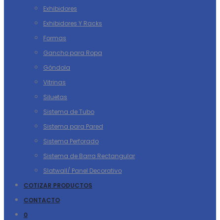
Exhibidores
Exhibidores Y Racks
Formas
Gancho para Ropa
Góndola
Vitrinas
Siluetas
Sistema de Tubo
Sistema para Pared
Sistema Perforado
Sistema de Barra Rectangular
Slatwall/ Panel Decorativo
COTIZAR PRODUCTOS
CONTACTO
0