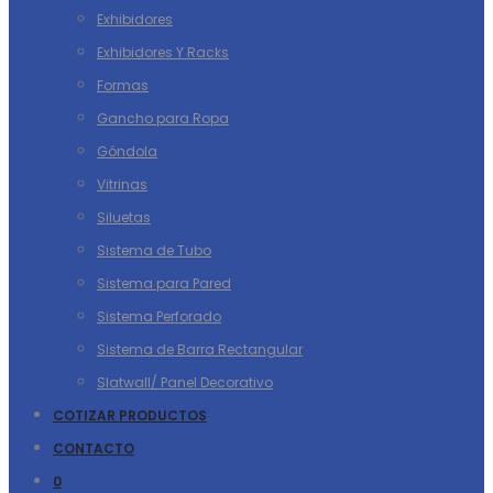
Exhibidores
Exhibidores Y Racks
Formas
Gancho para Ropa
Góndola
Vitrinas
Siluetas
Sistema de Tubo
Sistema para Pared
Sistema Perforado
Sistema de Barra Rectangular
Slatwall/ Panel Decorativo
COTIZAR PRODUCTOS
CONTACTO
0