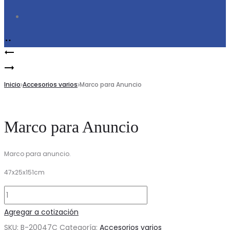
Search
Product
Marco
navigation
Marco
para
para
Inicio
Anuncio
Accesorios varios
Marco para Anuncio
Anuncio
Triple
Marco para Anuncio
Marco para anuncio.
47x25x151cm
Marco
para
Agregar a cotización
Anuncio
SKU:
B-20047C
Categoría:
Accesorios varios