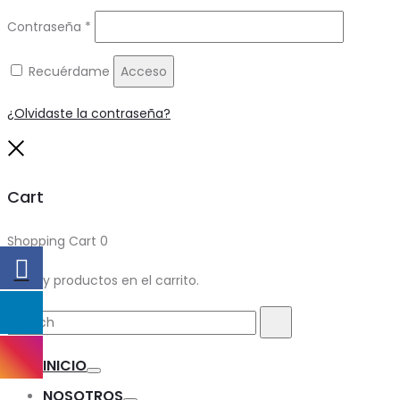
Obligatorio
Contraseña
*
Recuérdame
Acceso
¿Olvidaste la contraseña?
Close
Cart
Shopping Cart
0
No hay productos en el carrito.
Search
Search
for:
INICIO
Toggle
NOSOTROS