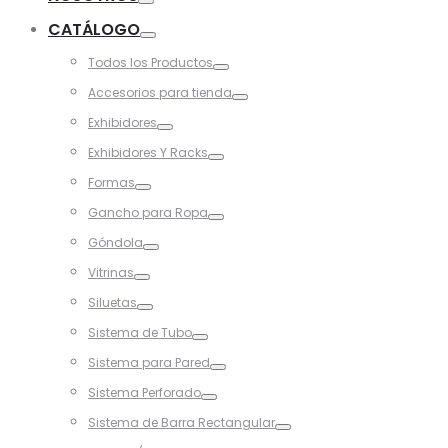
Toggle
CATÁLOGO
Toggle
Todos los Productos
Toggle
Accesorios para tienda
Toggle
Exhibidores
Toggle
Exhibidores Y Racks
Toggle
Formas
Toggle
Gancho para Ropa
Toggle
Góndola
Toggle
Vitrinas
Toggle
Siluetas
Toggle
Sistema de Tubo
Toggle
Sistema para Pared
Toggle
Sistema Perforado
Toggle
Sistema de Barra Rectangular
Toggle