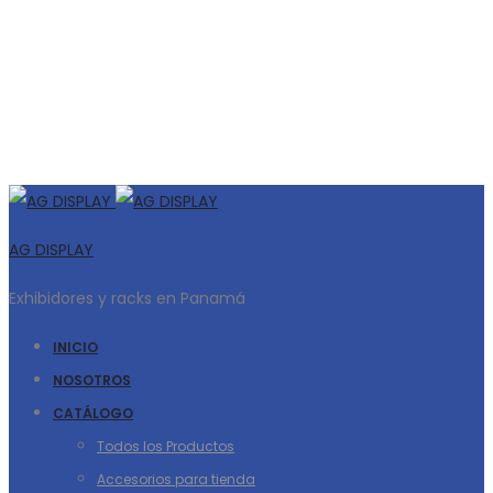
AG DISPLAY
Exhibidores y racks en Panamá
INICIO
NOSOTROS
CATÁLOGO
Todos los Productos
Accesorios para tienda